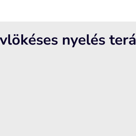
lvlökéses nyelés ter
egszüntetése
zséges fogazatot és