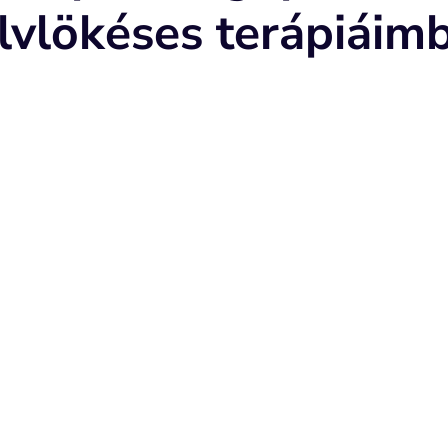
lvlökéses terápiáim
a test része
Diszfunkciók és
hatása
ködik, hanem az
zoros kapcsolatban áll.
Ha a nyelés, orca és aj
működnek (pl. nyelvlöké
és a testtartásra is kihat