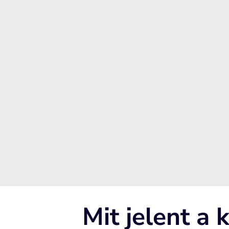
A terápia segít korrigálni a nyelvlökéses nyelé
beszédproblémákat.
✔ Optimális arc- és állcsontfejlődés
A helyes nyelési technika segíti a szájpadlás és
harmonikus növekedését.
✔ Megszűnnek a fogakra ható rossz erő
A nyelv helyes működése nem torzítja a fogívet
Mit jelent a