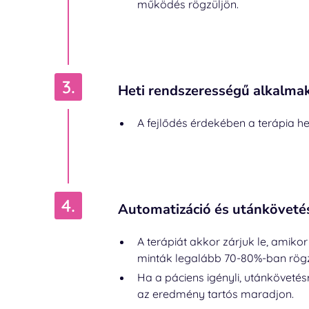
működés rögzüljön.
Heti rendszerességű alkalma
A fejlődés érdekében a terápia het
Automatizáció és utánköveté
A terápiát akkor zárjuk le, amikor 
minták legalább 70-80%-ban rögz
Ha a páciens igényli, utánkövetés
az eredmény tartós maradjon.