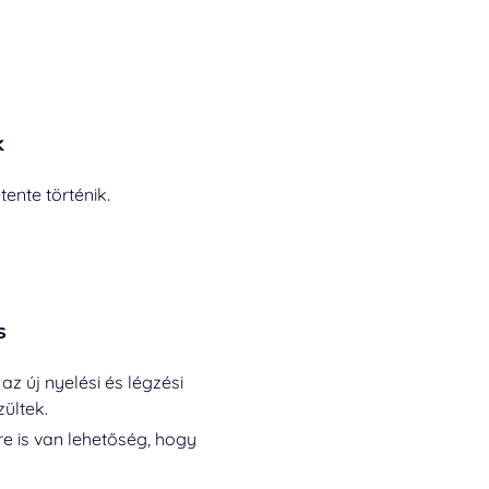
k
ente történik.
s
az új nyelési és légzési
ültek.
re is van lehetőség, hogy