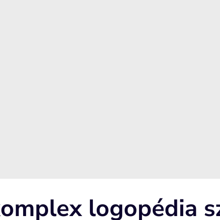
s okozta
 az állcsontok
k
 és a harapást.
 komplex logopédia 