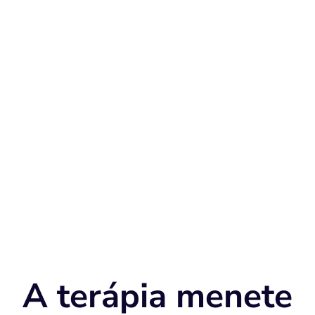
A terápia célja
s test egyensúlyának helyreállítása,
zul berögzült izomműködések és reflexek megszüntetése
cionális és egészséges izomműködés elérése.
és nemcsak a nyelésre fókuszál, hanem a testtartásra, az or
zésre is, hiszen ezek együttesen határozzák meg a fejlődés
A terápia menete