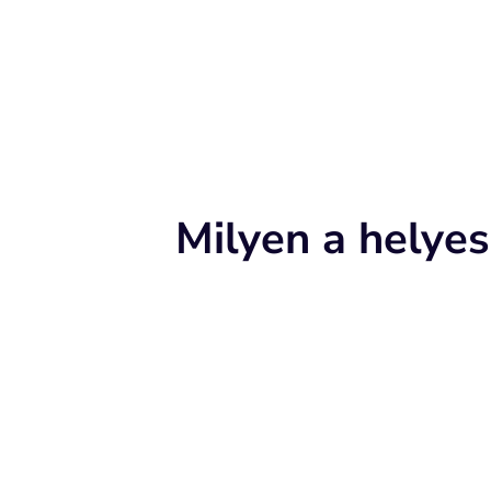
Milyen a helyes
A helyes nyelés során:
A nyelv eleje a felső fogak mö
A nyelv teste finoman a szájpa
A szájpadlás megfelelő formálá
harapás.