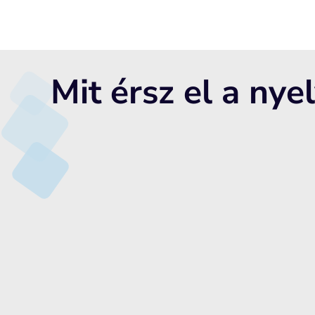
Mit érsz el a nye
✔ Orrlégzés stabilizálása, szájlégzés m
A helyes légzés kialakítása támogatja az egés
testtartást.
✔ Beszédhibák javítása