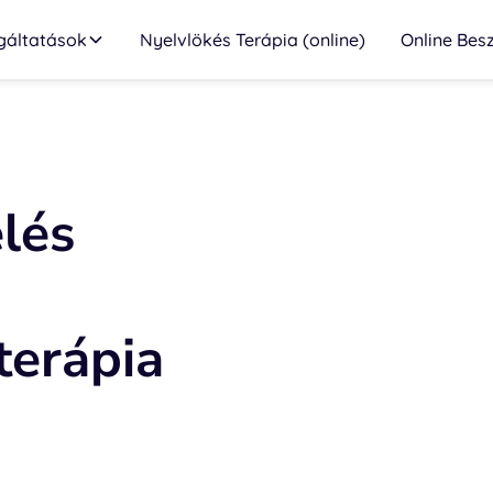
gáltatások
Nyelvlökés Terápia (online)
Online Bes
lés
terápia