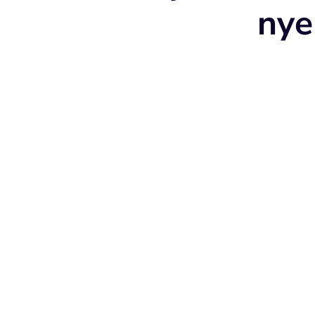
nye
A nyelv az arc és 
A nyelv nem önálló szervként mű
arcizomzattal és a testtartással s