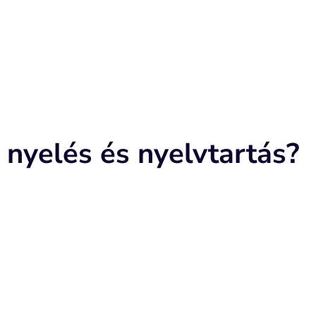
 nyelés és nyelvtartás?
götti területhez támaszkodik.
dláshoz simul.
sa segíti a harapás kialakulását – nem alakul ki szűk, gótik