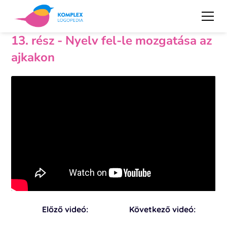
13. rész - Nyelv fel-le mozgatása az
ajkakon
Előző videó:
Következő videó: