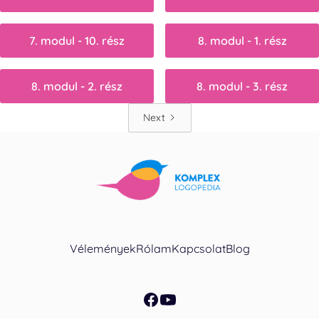
7. modul - 10. rész
8. modul - 1. rész
8. modul - 2. rész
8. modul - 3. rész
Next
Vélemények
Rólam
Kapcsolat
Blog
facebook
youtube