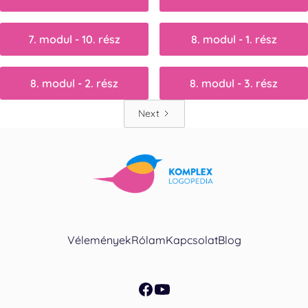
7. modul - 10. rész
8. modul - 1. rész
8. modul - 2. rész
8. modul - 3. rész
Next
Vélemények
Rólam
Kapcsolat
Blog
facebook
youtube