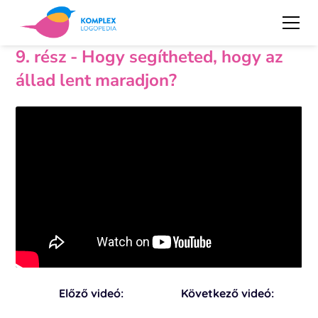
9. rész - Hogy segítheted, hogy az
állad lent maradjon?
Előző videó:
Következő videó: