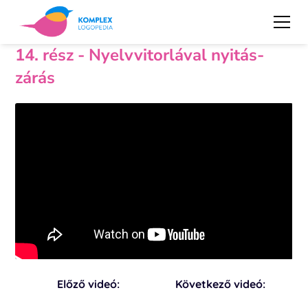
14. rész - Nyelvvitorlával nyitás-
zárás
Előző videó:
Következő videó: