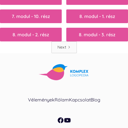
7. modul - 10. rész
8. modul - 1. rész
8. modul - 2. rész
8. modul - 3. rész
Next
Vélemények
Rólam
Kapcsolat
Blog
facebook
youtube