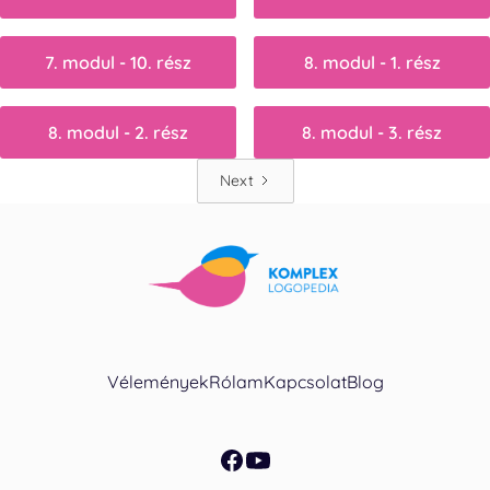
7. modul - 10. rész
8. modul - 1. rész
8. modul - 2. rész
8. modul - 3. rész
Next
Vélemények
Rólam
Kapcsolat
Blog
facebook
youtube