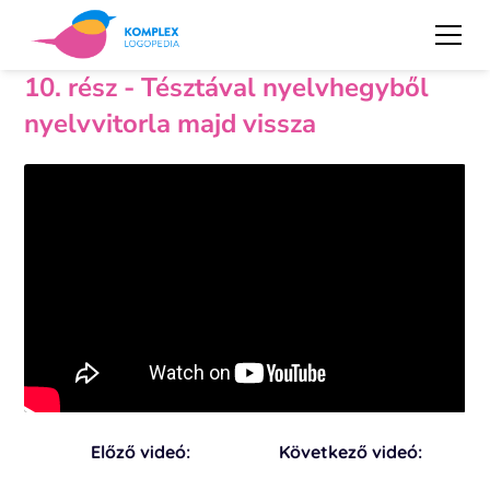
10. rész - Tésztával nyelvhegyből
nyelvvitorla majd vissza
Előző videó:
Következő videó: