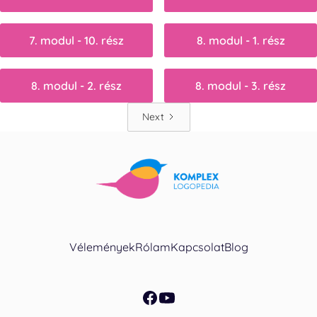
7. modul - 10. rész
8. modul - 1. rész
8. modul - 2. rész
8. modul - 3. rész
Next
Vélemények
Rólam
Kapcsolat
Blog
facebook
youtube