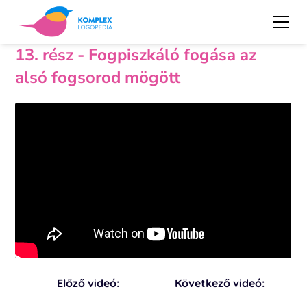
13. rész - Fogpiszkáló fogása az
alsó fogsorod mögött
Előző videó:
Következő videó: