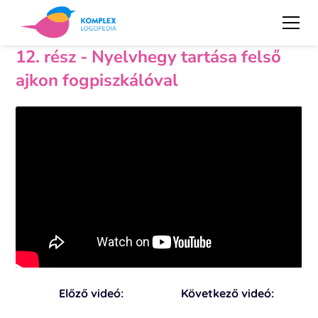
12. rész - Nyelvhegy tartása felső
ajkon fogpiszkálóval
Előző videó:
Következő videó: