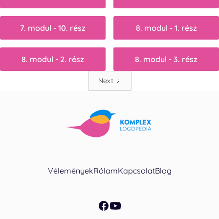
7. modul - 10. rész
8. modul - 1. rész
8. modul - 2. rész
8. modul - 3. rész
Next
Vélemények
Rólam
Kapcsolat
Blog
facebook
youtube